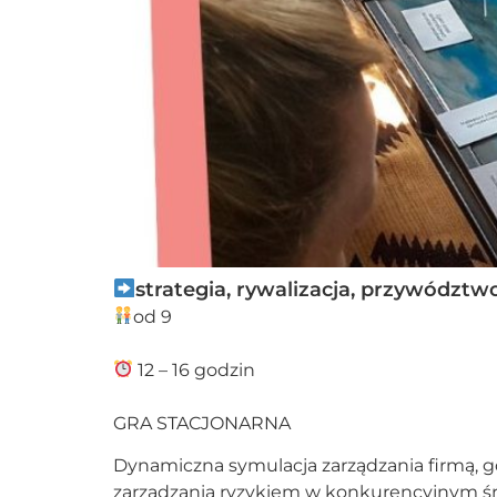
strategia, rywalizacja, przywództw
od 9
12 – 16 godzin
GRA STACJONARNA
Dynamiczna symulacja zarządzania firmą, gd
zarządzania ryzykiem w konkurencyjnym 