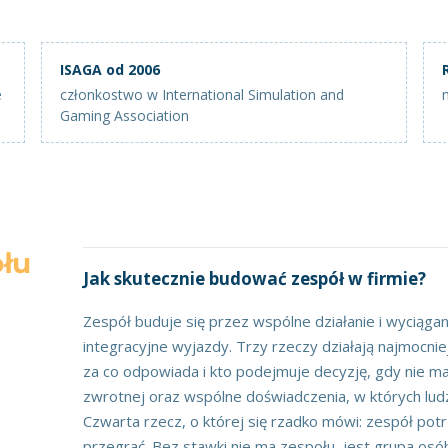
ISAGA od 2006
e
członkostwo w International Simulation and
Gaming Association
łu
Jak skutecznie budować zespół w firmie?
Zespół buduje się przez wspólne działanie i wyciąga
integracyjne wyjazdy. Trzy rzeczy działają najmocniej:
za co odpowiada i kto podejmuje decyzję, gdy nie ma
zwrotnej oraz wspólne doświadczenia, w których ludzi
Czwarta rzecz, o której się rzadko mówi: zespół potr
przegrać. Bez stawki nie ma zespołu, jest grupa os