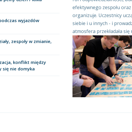
efektywnego zespołu oraz 
organizuje. Uczestnicy ucz
o podczas wyjazdów
siebie i u innych - i prowa
atmosfera przekładała się 
iały, zespoły w zmianie,
acja, konflikt między
ry się nie domyka