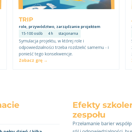
TRIP
role, przywództwo, zarządzanie projektem
15-100 osób
4 h
stacjonarna
Symulacja projektu, w której role i
odpowiedzialności trzeba rozdzielić samemu - i
ponieść tego konsekwencje.
Zobacz grę →
macie
Efekty szkole
zespołu
Przełamanie barier współpr
ról i odpowiedzialności, 
 pełny dzień / kilka