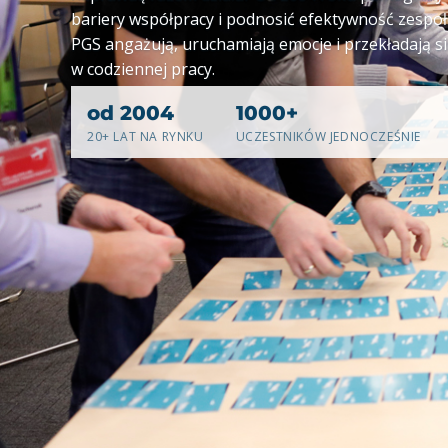
bariery współpracy i podnosić efektywność zespoł
PGS angażują, uruchamiają emocje i przekładają s
w codziennej pracy.
od 2004
1000+
20+ LAT NA RYNKU
UCZESTNIKÓW JEDNOCZEŚNIE