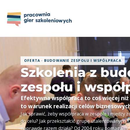
OFERTA · BUDOWANIE ZESPOŁU I WSPÓŁPRACA
Szkolenia z bu
zespołu i współ
Efektywna współpraca to coś więcej niż
to warunek realizacji celów biznesowyc
Jak sprawić, żeby współpraca w zespole i między 
do celu? Jak przekształcić grupę utalentowanych lu
naprawdę razem działa? Od 2004 roku pomagamy