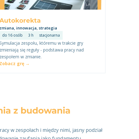
Autokorekta
zmiana, innowacja, strategia
do 16 osób
3 h
stacjonarna
Symulacja zespołu, któremu w trakcie gry
zmieniają się reguły - podstawa pracy nad
zespołem w zmianie.
Zobacz grę →
nia z budowania
acy w zespołach i między nimi, jasny podział
budowanie zaufania jako fundamentu