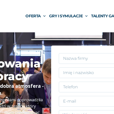
OFERTA
GRY I SYMULACJE
TALENTY G
dowania
pracy
 dobra atmosfera -
h.
zespołami doprowadziła
dzi w zespół, który
 firmom przełamywać