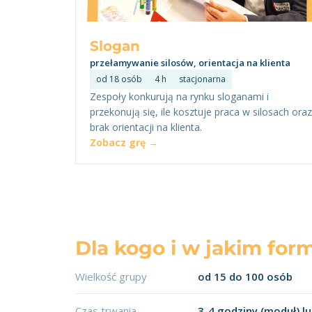
Slogan
przełamywanie silosów, orientacja na klienta
od 18 osób
4 h
stacjonarna
Zespoły konkurują na rynku sloganami i
przekonują się, ile kosztuje praca w silosach oraz
brak orientacji na klienta.
Zobacz grę →
Dla kogo i w jakim for
Wielkość grupy
od 15 do 100 osób
Czas trwania
3-4 godziny (moduł) lub