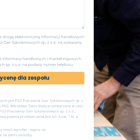
drogą elektroniczną informacji handlowych
Gier Szkoleniowych sp. z o.o. na wskazany
 informacji handlowych i marketingowych
h sp. z o.o. na podany numer telefonu.
ycenę dla zespołu
ch jest PGS Pracownia Gier Szkoleniowych sp. z
ka 39/2, Warszawa. Dane będą przetwarzane w celu
PGS Pracownia Gier Szkoleniowych sp. z o.o.,
 prawną przetwarzania jest art. 6 ust. 1 lit. a
chwili wycofać - napisz na
 na adres siedziby.