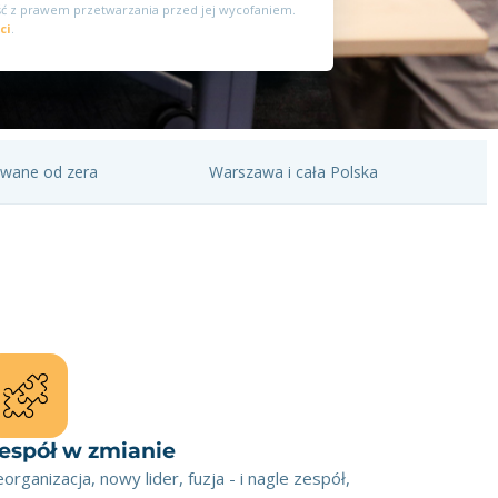
ć z prawem przetwarzania przed jej wycofaniem.
ci
.
towane od zera
Warszawa i cała Polska
espół w zmianie
organizacja, nowy lider, fuzja - i nagle zespół,