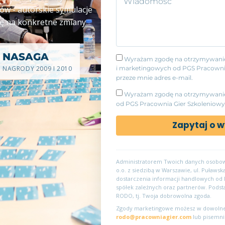
ów - autorskie symulacje
ię na konkretne zmiany
NASAGA
Wyrażam zgodę na otrzymywanie 
NAGRODY 2009 I 2010
i marketingowych od PGS Pracownia 
przeze mnie adres e-mail.
Wyrażam zgodę na otrzymywanie
od PGS Pracownia Gier Szkoleniowyc
Zapytaj o w
Administratorem Twoich danych osobowy
o.o. z siedzibą w Warszawie, ul. Puławs
dostarczenia informacji handlowych od 
spółek zależnych oraz partnerów. Podstawą
RODO, tj. Twoja dobrowolna zgoda.
Zgody marketingowe możesz w dowolnej 
rodo@pracowniagier.com
lub pisemnie