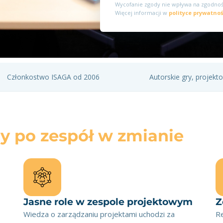
Wycofanie zgody nie wpływa na zgodnoś
Więcej informacji w
polityce prywatnoś
Członkostwo ISAGA od 2006
Autorskie gry, projek
y po zespół w zmianie
Jasne role w zespole projektowym
Z
Wiedza o zarządzaniu projektami uchodzi za
Re