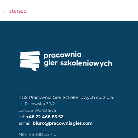
←
starsze
PGS Pracownia Gier Szkoleniowych sp. z o.o.
ul. Puławska 39/2
02-508 Warszawa
tel:
+48 22 468 85 52
email:
biuro@pracowniagier.com
NIP: 118-188-35-40