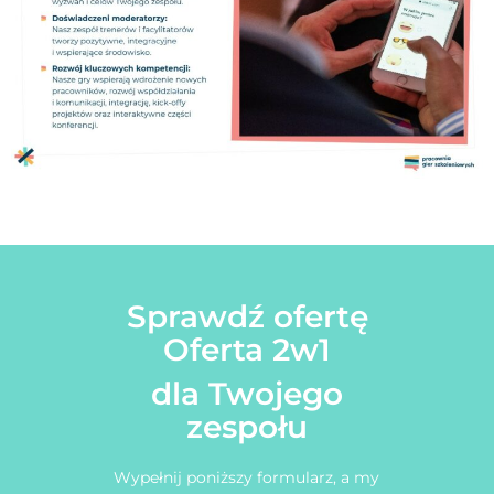
Sprawdź ofertę
Oferta 2w1
dla Twojego
zespołu
Wypełnij poniższy formularz, a my