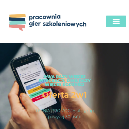
DWA RAZY WIĘCEJ
INTEGRACJI, DWA RAZY
WIĘCEJ KORZYŚCI
Oferta 2w1
LETNIA PROMOCJA dla grup
powyżej 50 osób