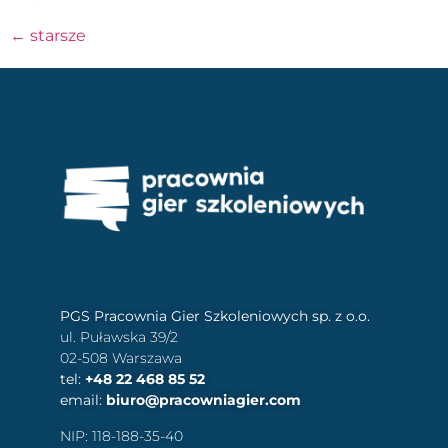
←
starsze
PGS Pracownia Gier Szkoleniowych sp. z o.o.
ul. Puławska 39/2
02-508 Warszawa
tel:
+48 22 468 85 52
email:
biuro@pracowniagier.com
NIP: 118-188-35-40