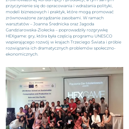
przyczynienie się do opracowania i wdrażania polityki,
modeli biznesowych i praktyk, które mogą promować
zrównoważone zarządzanie zasobami. W ramach
warsztatów – Joanna Średnicka oraz Jagoda
Gandziarowska-Ziołecka – poprowadziły rozgrywkę
HEXgame: gry, która była częścią programu UNESCO
wspierającego rozwój w krajach Trzeciego Świata i próbie
rozwiązania ich dramatycznych problemów społeczno-
ekonomicznych.