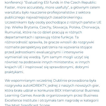
konferencji “Evaluating ESI funds in the Czech Republic:
Faster, more accurately, more usefully”, a głównym celem
warsztatu było nauczenie profesjonalistów z sektora
publicznego najważniejszych zasad brokeringu.
Uczestnikami były osoby pochodzące z różnych państw UE
(np. Wielka Brytania, Czechy, Słowacja, Polska, Chorwacja,
Rumunia), które na co dzień pracują w różnych
departamentach i sprawują różne funkcje. Ta
różnorodność sprawiła, że gracze wnosili do rozgrywki
rozmaite perspektywy patrzenia na wyzwania stojące
przed jednostkami ewaluacyjnymi i intensywnie
wymieniali się wiedzą. Tym samym mogli uczyć się
również na podstawie innych ministerstw, w innych
krajach UE i inspirować się sprawdzonymi, dobrymi
praktykami.
We wspomnianym wcześniej Dublinie prowadzona była
rozgrywka autoKOREKTY, jednej z naszych nowszych gier,
która brała udział w konkursie BEX International Business
Learning Games Awards organizowanym przez Business
Excellence Institute i otrzymała tam nagrodę w kategorii
The Most Significant Scope.