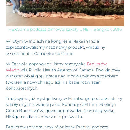
HEXGame podczas zimowej szkoły UNEP, Bangkok 2016
W lutym w Indiach na kongresie Make in India
zaprezentowaliśmy nasz nowy produkt, wirtualny
assessment – Competence Game.
W Ottawie poprowadziliśmy rozgrywkę
Brokerów
Wiedzy
dla Public Health Agency of Canada. Dwudniowy
warsztat objął grę i pracę nad innowacyjnym sposobem
tworzenia nowych regulacji na bazie rozwiązań
behawioralnych.
Tradycyjnie już wystąpiliśmy w Hamburgu podczas letniej
szkoły organizowanej przez Fundację ZEIT im. Ebeliny i
Gerda Buceriusów, gdzie poprowadziliśmy rozgrywkę
HEXgame dla liderów z całego świata.
Brokerów rozegraliśmy również w Pradze, podczas