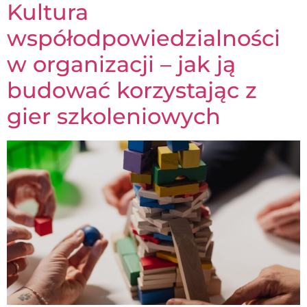
Kultura
współodpowiedzialności
w organizacji – jak ją
budować korzystając z
gier szkoleniowych