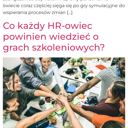
świecie coraz częściej sięga się po gry symulacyjne do
wspierania procesów zmian […]
Co każdy HR-owiec
powinien wiedzieć o
grach szkoleniowych?