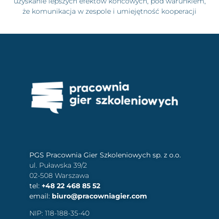
uzyskanie lepszych efektów końcowych, pod warunkiem,
że komunikacja w zespole i umiejętność kooperacji
PGS Pracownia Gier Szkoleniowych sp. z o.o.
ul. Puławska 39/2
02-508 Warszawa
tel:
+48 22 468 85 52
email:
biuro@pracowniagier.com
NIP: 118-188-35-40