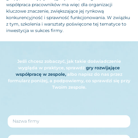
współpraca pracowników ma więc dla organizacji
kluczowe znaczenie, zwiększające jej rynkową
konkurencyjność i sprawność funkcjonowania. W związku
z tym, szkolenia i warsztaty poświęcone tej tematyce to
inwestycja w sukces firmy.
Jeśli chcesz zobaczyć, jak takie doświadczenie
wygląda w praktyce, sprawdź
gry rozwijające
współpracę w zespole,
albo napisz do nas przez
formularz poniżej, a podpowiemy, co sprawdzi się przy
Twoim zespole.