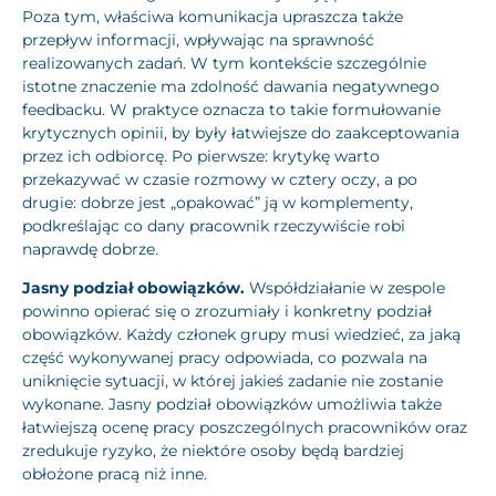
Poza tym, właściwa komunikacja upraszcza także
przepływ informacji, wpływając na sprawność
realizowanych zadań. W tym kontekście szczególnie
istotne znaczenie ma zdolność dawania negatywnego
feedbacku. W praktyce oznacza to takie formułowanie
krytycznych opinii, by były łatwiejsze do zaakceptowania
przez ich odbiorcę. Po pierwsze: krytykę warto
przekazywać w czasie rozmowy w cztery oczy, a po
drugie: dobrze jest „opakować” ją w komplementy,
podkreślając co dany pracownik rzeczywiście robi
naprawdę dobrze.
Jasny podział obowiązków.
Współdziałanie w zespole
powinno opierać się o zrozumiały i konkretny podział
obowiązków. Każdy członek grupy musi wiedzieć, za jaką
część wykonywanej pracy odpowiada, co pozwala na
uniknięcie sytuacji, w której jakieś zadanie nie zostanie
wykonane. Jasny podział obowiązków umożliwia także
łatwiejszą ocenę pracy poszczególnych pracowników oraz
zredukuje ryzyko, że niektóre osoby będą bardziej
obłożone pracą niż inne.