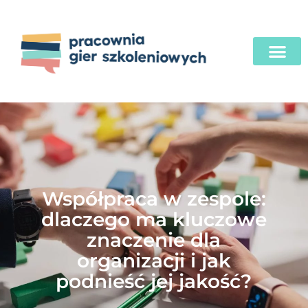
Współpraca w zespole:
dlaczego ma kluczowe
znaczenie dla
organizacji i jak
podnieść jej jakość?