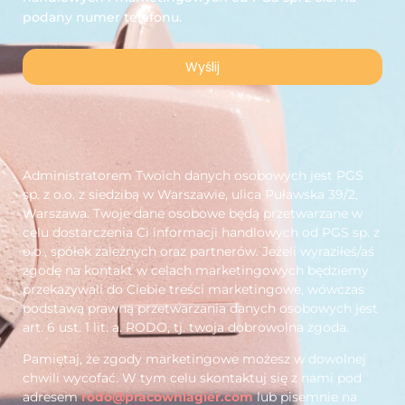
podany numer telefonu.
Wyślij
Administratorem Twoich danych osobowych jest PGS
sp. z o.o. z siedzibą w Warszawie, ulica Puławska 39/2,
Warszawa. Twoje dane osobowe będą przetwarzane w
celu dostarczenia Ci informacji handlowych od PGS sp. z
o.o., spółek zależnych oraz partnerów. Jeżeli wyraziłeś/aś
zgodę na kontakt w celach marketingowych będziemy
przekazywali do Ciebie treści marketingowe, wówczas
podstawą prawną przetwarzania danych osobowych jest
art. 6 ust. 1 lit. a. RODO, tj. twoja dobrowolna zgoda.
Pamiętaj, że zgody marketingowe możesz w dowolnej
chwili wycofać. W tym celu skontaktuj się z nami pod
adresem
rodo@pracowniagier.com
lub pisemnie na