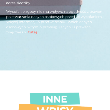
adres siedziby.
Wycofanie zgody nie ma wpływu na zgodność z prawem
przetwarzania danych osobowych przed jej wycofaniem.
Więcej informacji o przetwarzaniu Twoich danych
osobowych, w tym o przysługujących Ci prawach
znajdziesz w
tutaj
.