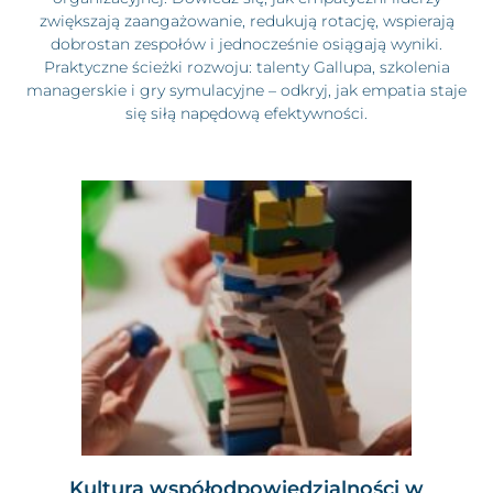
zwiększają zaangażowanie, redukują rotację, wspierają
dobrostan zespołów i jednocześnie osiągają wyniki.
Praktyczne ścieżki rozwoju: talenty Gallupa, szkolenia
managerskie i gry symulacyjne – odkryj, jak empatia staje
się siłą napędową efektywności.
Kultura współodpowiedzialności w