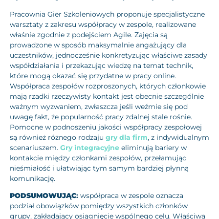
Pracownia Gier Szkoleniowych proponuje specjalistyczne
warsztaty z zakresu współpracy w zespole, realizowane
właśnie zgodnie z podejściem Agile. Zajęcia są
prowadzone w sposób maksymalnie angażujący dla
uczestników, jednocześnie konkretyzując właściwe zasady
współdziałania i przekazując wiedzę na temat technik,
które mogą okazać się przydatne w pracy online.
Współpraca zespołów rozproszonych, których członkowie
mają rzadki rzeczywisty kontakt jest obecnie szczególnie
ważnym wyzwaniem, zwłaszcza jeśli weźmie się pod
uwagę fakt, że popularność pracy zdalnej stale rośnie.
Pomocne w podnoszeniu jakości współpracy zespołowej
są również różnego rodzaju
gry dla firm
, z indywidualnym
scenariuszem.
Gry integracyjne
eliminują bariery w
kontakcie między członkami zespołów, przełamując
nieśmiałość i ułatwiając tym samym bardziej płynną
komunikację.
PODSUMOWUJĄC
:
współpraca w zespole oznacza
podział obowiązków pomiędzy wszystkich członków
grupy, zakładający osiągnięcie wspólnego celu. Właściwa