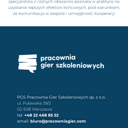
specjalistów z różnych obszarów pozwala w praktyce na
uzyskanie lepszych efektów końcowych, pod warunkiem,
że komunikacja w zespole i umiejętność kooperacji
PGS Pracownia Gier Szkoleniowych sp. z o.o.
ul. Puławska 39/2
02-508 Warszawa
tel:
+48 22 468 85 52
email:
biuro@pracowniagier.com