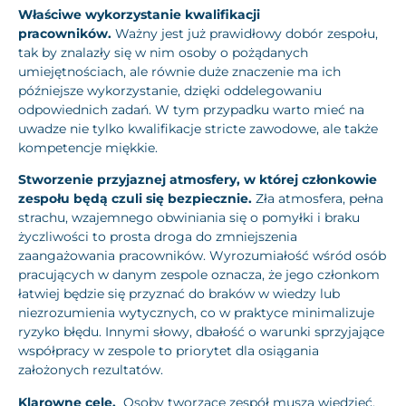
Właściwe wykorzystanie kwalifikacji
pracowników.
Ważny jest już prawidłowy dobór zespołu,
tak by znalazły się w nim osoby o pożądanych
umiejętnościach, ale równie duże znaczenie ma ich
późniejsze wykorzystanie, dzięki oddelegowaniu
odpowiednich zadań. W tym przypadku warto mieć na
uwadze nie tylko kwalifikacje stricte zawodowe, ale także
kompetencje miękkie.
Stworzenie przyjaznej atmosfery, w której członkowie
zespołu będą czuli się bezpiecznie.
Zła atmosfera, pełna
strachu, wzajemnego obwiniania się o pomyłki i braku
życzliwości to prosta droga do zmniejszenia
zaangażowania pracowników. Wyrozumiałość wśród osób
pracujących w danym zespole oznacza, że jego członkom
łatwiej będzie się przyznać do braków w wiedzy lub
niezrozumienia wytycznych, co w praktyce minimalizuje
ryzyko błędu. Innymi słowy, dbałość o warunki sprzyjające
współpracy w zespole to priorytet dla osiągania
założonych rezultatów.
Klarowne cele.
Osoby tworzące zespół muszą wiedzieć,