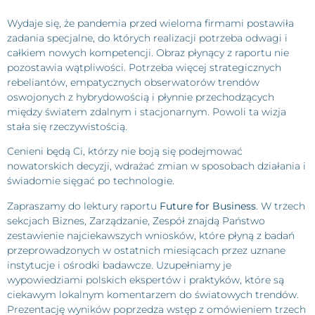
Wydaje się, że pandemia przed wieloma firmami postawiła
zadania specjalne, do których realizacji potrzeba odwagi i
całkiem nowych kompetencji. Obraz płynący z raportu nie
pozostawia wątpliwości. Potrzeba więcej strategicznych
rebeliantów, empatycznych obserwatorów trendów
oswojonych z hybrydowością i płynnie przechodzących
między światem zdalnym i stacjonarnym. Powoli ta wizja
stała się rzeczywistością.
Cenieni będą Ci, którzy nie boją się podejmować
nowatorskich decyzji, wdrażać zmian w sposobach działania i
świadomie sięgać po technologie.
Zapraszamy do lektury raportu
Future for Business
. W trzech
sekcjach Biznes, Zarządzanie, Zespół znajdą Państwo
zestawienie najciekawszych wniosków, które płyną z badań
przeprowadzonych w ostatnich miesiącach przez uznane
instytucje i ośrodki badawcze. Uzupełniamy je
wypowiedziami polskich ekspertów i praktyków, które są
ciekawym lokalnym komentarzem do światowych trendów.
Prezentację wyników poprzedza wstęp z omówieniem trzech