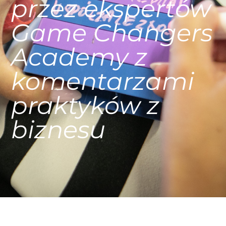
przez ekspertów
Game Changers
Academy z
komentarzami
praktyków z
biznesu