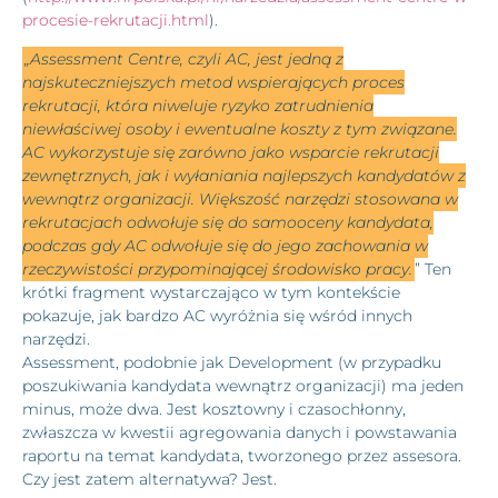
procesie-rekrutacji.html
).
„Assessment Centre, czyli AC, jest jedną z
najskuteczniejszych metod wspierających proces
rekrutacji, która niweluje ryzyko zatrudnienia
niewłaściwej osoby i ewentualne koszty z tym związane.
AC wykorzystuje się zarówno jako wsparcie rekrutacji
zewnętrznych, jak i wyłaniania najlepszych kandydatów z
wewnątrz organizacji. Większość narzędzi stosowana w
rekrutacjach odwołuje się do samooceny kandydata,
podczas gdy AC odwołuje się do jego zachowania w
rzeczywistości przypominającej środowisko pracy.
” Ten
krótki fragment wystarczająco w tym kontekście
pokazuje, jak bardzo AC wyróżnia się wśród innych
narzędzi.
Assessment, podobnie jak Development (w przypadku
poszukiwania kandydata wewnątrz organizacji) ma jeden
minus, może dwa. Jest kosztowny i czasochłonny,
zwłaszcza w kwestii agregowania danych i powstawania
raportu na temat kandydata, tworzonego przez assesora.
Czy jest zatem alternatywa? Jest.