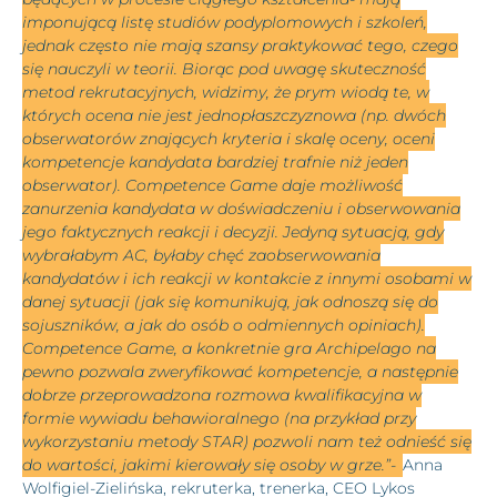
imponującą listę studiów podyplomowych i szkoleń,
jednak często nie mają szansy praktykować tego, czego
się nauczyli w teorii. Biorąc pod uwagę skuteczność
metod rekrutacyjnych, widzimy, że prym wiodą te, w
których ocena nie jest jednopłaszczyznowa (np. dwóch
obserwatorów znających kryteria i skalę oceny, oceni
kompetencje kandydata bardziej trafnie niż jeden
obserwator). Competence Game daje możliwość
zanurzenia kandydata w doświadczeniu i obserwowania
jego faktycznych reakcji i decyzji. Jedyną sytuacją, gdy
wybrałabym AC, byłaby chęć zaobserwowania
kandydatów i ich reakcji w kontakcie z innymi osobami w
danej sytuacji (jak się komunikują, jak odnoszą się do
sojuszników, a jak do osób o odmiennych opiniach).
Competence Game, a konkretnie gra Archipelago na
pewno pozwala zweryfikować kompetencje, a następnie
dobrze przeprowadzona rozmowa kwalifikacyjna w
formie wywiadu behawioralnego (na przykład przy
wykorzystaniu metody STAR) pozwoli nam też odnieść się
do wartości, jakimi kierowały się osoby w grze.”-
Anna
Wolfigiel-Zielińska, rekruterka, trenerka, CEO Lykos