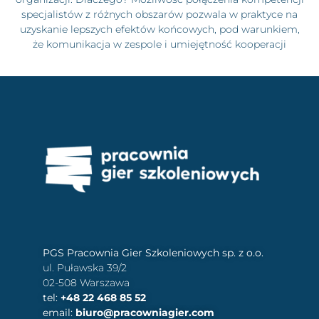
specjalistów z różnych obszarów pozwala w praktyce na
uzyskanie lepszych efektów końcowych, pod warunkiem,
że komunikacja w zespole i umiejętność kooperacji
PGS Pracownia Gier Szkoleniowych sp. z o.o.
ul. Puławska 39/2
02-508 Warszawa
tel:
+48 22 468 85 52
email:
biuro@pracowniagier.com