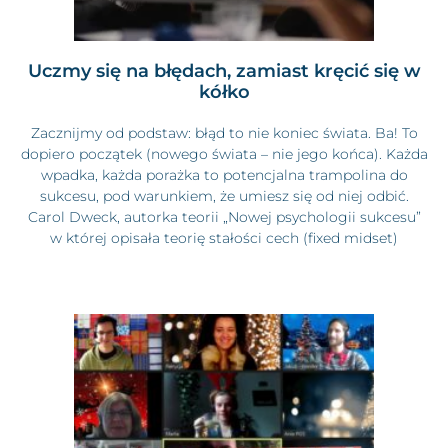
Uczmy się na błędach, zamiast kręcić się w
kółko
Zacznijmy od podstaw: błąd to nie koniec świata. Ba! To
dopiero początek (nowego świata – nie jego końca). Każda
wpadka, każda porażka to potencjalna trampolina do
sukcesu, pod warunkiem, że umiesz się od niej odbić.
Carol Dweck, autorka teorii „Nowej psychologii sukcesu”
w której opisała teorię stałości cech (fixed midset)