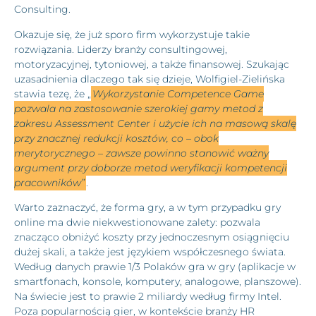
Consulting.
Okazuje się, że już sporo firm wykorzystuje takie
rozwiązania. Liderzy branży consultingowej,
motoryzacyjnej, tytoniowej, a także finansowej. Szukając
uzasadnienia dlaczego tak się dzieje, Wolfigiel-Zielińska
stawia tezę, że „
Wykorzystanie Competence Game
pozwala na zastosowanie szerokiej gamy metod z
zakresu Assessment Center i użycie ich na masową skalę
przy znacznej redukcji kosztów, co – obok
merytorycznego – zawsze powinno stanowić ważny
argument przy doborze metod weryfikacji kompetencji
pracowników”
.
Warto zaznaczyć, że forma gry, a w tym przypadku gry
online ma dwie niekwestionowane zalety: pozwala
znacząco obniżyć koszty przy jednoczesnym osiągnięciu
dużej skali, a także jest językiem współczesnego świata.
Według danych prawie 1/3 Polaków gra w gry (aplikacje w
smartfonach, konsole, komputery, analogowe, planszowe).
Na świecie jest to prawie 2 miliardy według firmy Intel.
Poza popularnością gier, w kontekście branży HR