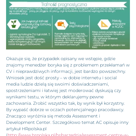
Okazuje się, że przypadek opisany we wstępie, gdzie
znajomy menedżer boryka się z problemem przekłamań w
CV i nieprawdziwych informacji, jest bardzo powszechny.
Wniosek jest dość prosty – w dobie internetu i social
media ludzie dzielą się swoimi doświadczeniami,
spostrzeżeniami i łatwiej jest moderować dyskusją czy
wynikami testu, w którym deklarujemy pewne
zachowania. Zrobić wszystko tak, by wynik był korzystny.
By wypaść dobrze w oczach potencjalnego pracodawcy.
Znacząco wyróżnia się metoda Assessment i
Development Center. Szczegółowo temat AC opisuje inny
artykuł HRpolska.pl
(
http://www.hrpolska.pl/hr/narzedzia/assessment-centre-w-