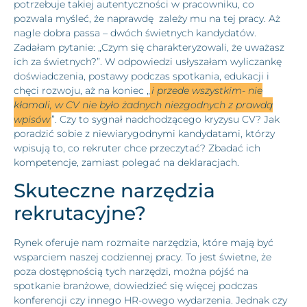
potrzebuje takiej autentyczności w pracowniku, co
pozwala myśleć, że naprawdę zależy mu na tej pracy. Aż
nagle dobra passa – dwóch świetnych kandydatów.
Zadałam pytanie: „Czym się charakteryzowali, że uważasz
ich za świetnych?”. W odpowiedzi usłyszałam wyliczankę
doświadczenia, postawy podczas spotkania, edukacji i
chęci rozwoju, aż na koniec „
i przede wszystkim- nie
kłamali, w CV nie było żadnych niezgodnych z prawdą
wpisów
”. Czy to sygnał nadchodzącego kryzysu CV? Jak
poradzić sobie z niewiarygodnymi kandydatami, którzy
wpisują to, co rekruter chce przeczytać? Zbadać ich
kompetencje, zamiast polegać na deklaracjach.
Skuteczne narzędzia
rekrutacyjne?
Rynek oferuje nam rozmaite narzędzia, które mają być
wsparciem naszej codziennej pracy. To jest świetne, że
poza dostępnością tych narzędzi, można pójść na
spotkanie branżowe, dowiedzieć się więcej podczas
konferencji czy innego HR-owego wydarzenia. Jednak czy