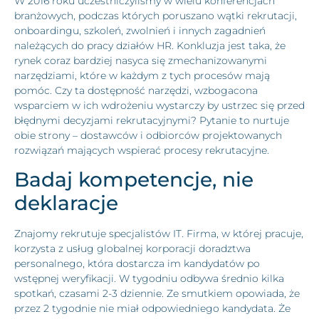
W 2016 roku uczestniczyliśmy w wielu konferencjach
branżowych, podczas których poruszano wątki rekrutacji,
onboardingu, szkoleń, zwolnień i innych zagadnień
należących do pracy działów HR. Konkluzja jest taka, że
rynek coraz bardziej nasyca się zmechanizowanymi
narzędziami, które w każdym z tych procesów mają
pomóc. Czy ta dostępność narzędzi, wzbogacona
wsparciem w ich wdrożeniu wystarczy by ustrzec się przed
błędnymi decyzjami rekrutacyjnymi? Pytanie to nurtuje
obie strony – dostawców i odbiorców projektowanych
rozwiązań mających wspierać procesy rekrutacyjne.
Badaj kompetencje, nie
deklaracje
Znajomy rekrutuje specjalistów IT. Firma, w której pracuje,
korzysta z usług globalnej korporacji doradztwa
personalnego, która dostarcza im kandydatów po
wstępnej weryfikacji. W tygodniu odbywa średnio kilka
spotkań, czasami 2-3 dziennie. Ze smutkiem opowiada, że
przez 2 tygodnie nie miał odpowiedniego kandydata. Że