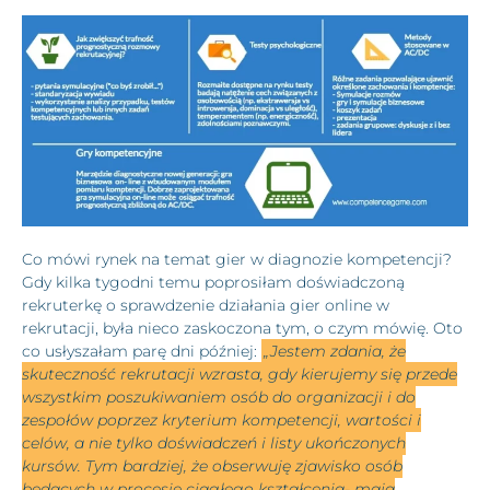
Co mówi rynek na temat gier w diagnozie kompetencji?
Gdy kilka tygodni temu poprosiłam doświadczoną
rekruterkę o sprawdzenie działania gier online w
rekrutacji, była nieco zaskoczona tym, o czym mówię. Oto
co usłyszałam parę dni później:
„Jestem zdania, że
skuteczność rekrutacji wzrasta, gdy kierujemy się przede
wszystkim poszukiwaniem osób do organizacji i do
zespołów poprzez kryterium kompetencji, wartości i
celów, a nie tylko doświadczeń i listy ukończonych
kursów. Tym bardziej, że obserwuję zjawisko osób
będących w procesie ciągłego kształcenia- mają