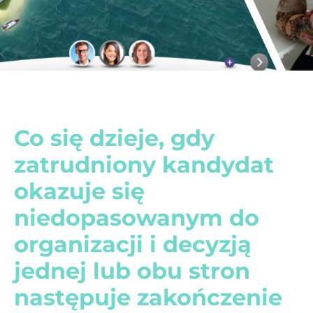
Co się dzieje, gdy
zatrudniony kandydat
okazuje się
niedopasowanym do
organizacji i decyzją
jednej lub obu stron
następuje zakończenie