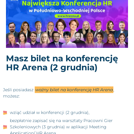
Masz bilet na konferencję
HR Arena (2 grudnia)
Jeśli posiadasz
ważny bilet na konferencję HR Arena
,
możesz:
wziąć udział w konferencji (2 grudnia),
bezpłatnie zapisać się na warsztaty Pracowni Gier
Szkoleniowych (3 grudnia) w aplikacji Meeting
Application/ HR Arena.