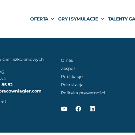
OFERTA
GRY I SYMULACJE
TALENTY G
 Gier Szkoleniowych
O nas
Zespół
9/2
Publikacje
awa
 85 52
Rekrutacja
pracowniagier.com
Polityka prywatności
-40