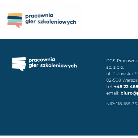
PGS Pracownia
sp. z o.o.
ul. Puławska 3
02-508 Warsz
tel:
+48 22 468
email:
biuro@
NIP: 118-188-35