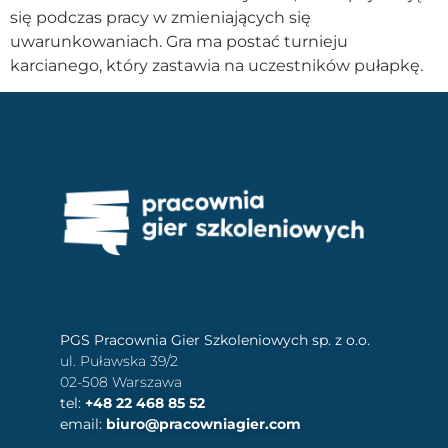
się podczas pracy w zmieniających się
uwarunkowaniach. Gra ma postać turnieju
karcianego, który zastawia na uczestników pułapkę.
PGS Pracownia Gier Szkoleniowych sp. z o.o.
ul. Puławska 39/2
02-508 Warszawa
tel:
+48 22 468 85 52
email:
biuro@pracowniagier.com