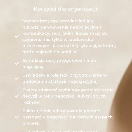
Korzyści dla organizacji:
Mechanizmy gry odzwierciedlają
prawdziwe wyzwania negocjacyjne i
komunikacyjne, z jakimi ludzie mają do
czynienia nie tylko w środowisku
biznesowym, ale w każdej sytuacji, w której
może pojawić się konflikt
Symulacja uczy przygotowania do
negocjacji
Uświadamia rolę fazy przygotowania w
budowaniu strategii negocjacyjnej
Ćwiczy zdolność szybkiego podejmowania
decyzji w toku negocjacji lub trudnych
rozmów
Pokazuje rolę odczytywania potrzeb
partnerów negocjacji na różnych etapach
procesu
Uświadamia wyzwania w obszarze