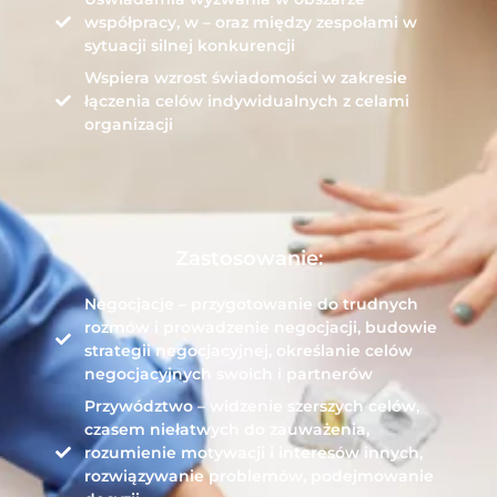
współpracy, w – oraz między zespołami w
sytuacji silnej konkurencji
Wspiera wzrost świadomości w zakresie
łączenia celów indywidualnych z celami
organizacji
Zastosowanie:
Negocjacje – przygotowanie do trudnych
rozmów i prowadzenie negocjacji, budowie
strategii negocjacyjnej, określanie celów
negocjacyjnych swoich i partnerów
Przywództwo – widzenie szerszych celów,
czasem niełatwych do zauważenia,
rozumienie motywacji i interesów innych,
rozwiązywanie problemów, podejmowanie