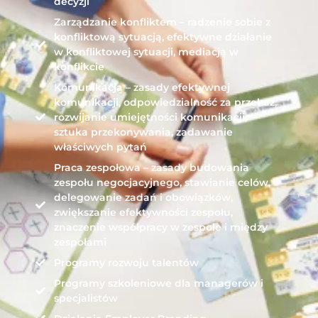
decyzji
Zarządzanie konfliktem – radzenie sobie z
konfliktową sytuacją, efektywne działanie
w konfliktowej sytuacji, mediacja w
konflikcie
Komunikacja – zasady efektywnej
komunikacji, odpowiedzialność za przekaz,
rozwijanie umiejętności komunikacji,
sztuka przekonywania, zadawanie
właściwych pytań
Praca zespołowa – zasady budowania
zespołu negocjacyjnego, stawianie celów,
delegowanie zadań i obowiązków,
zwiększanie efektywności zespołu,
znaczenie współpracy w zespole i między
zespołami
Programy rozwoju talentów
Programy szkoleniowe dla managerów i
specjalistów