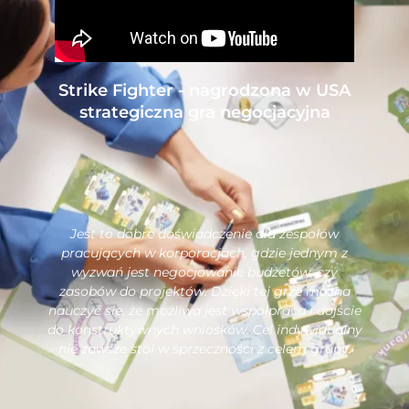
Strike Fighter - nagrodzona w USA
strategiczna gra negocjacyjna
Jest to dobre doświadczenie dla zespołów
pracujących w korporacjach, gdzie jednym z
wyzwań jest negocjowanie budżetów, czy
zasobów do projektów. Dzięki tej grze można
nauczyć się, że możliwa jest współpraca i dojście
do konstruktywnych wniosków. Cel indywidualny
nie zawsze stoi w sprzeczności z celem grupy.