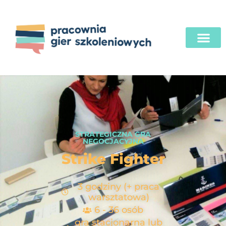
STRATEGICZNA GRA
NEGOCJACYJNA
Strike Fighter
3 godziny (+ praca
warsztatowa)
6 - 36 osób
gra stacjonarna lub