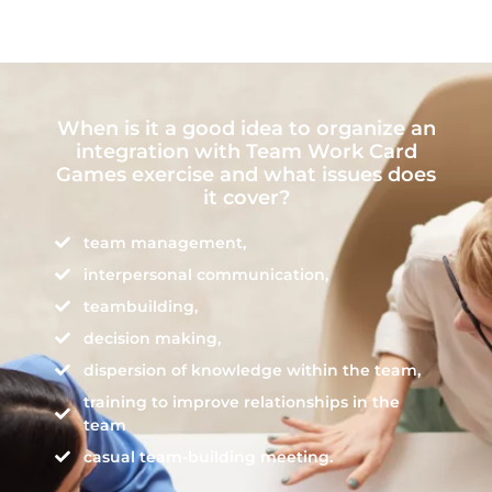
When is it a good idea to organize an
integration with Team Work Card
Games exercise and what issues does
it cover?
team management,
interpersonal communication,
teambuilding,
decision making,
dispersion of knowledge within the team,
training to improve relationships in the
team
casual team-building meeting.