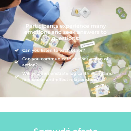
Participants experience many
emotions and seek answers to
questions:
Can you listen to each other?
Can you communicate and set a plan of
action?
Will you demonstrate logical thinking and
find cause-and-effect relationships?