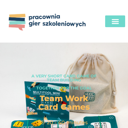
A VERY SHORT CARD GAME OF
TEAM BUILDING
TOGETHER FOR THE GOAL
Team Work
Card Games
20 - 40 minutes