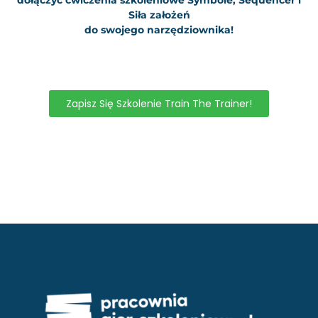
Siła założeń
do swojego narzędziownika!
Zapisz Się Szkolenie Train The Trainer!