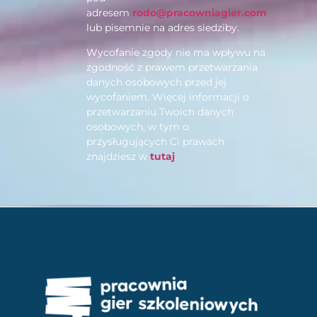
adresem
rodo@pracowniagier.com
lub pisemnie na adres siedziby.
Wycofanie zgody nie ma wpływu na
zgodność z prawem przetwarzania
danych osobowych przed jej
wycofaniem. Więcej informacji o
przetwarzaniu Twoich danych
osobowych, w tym o
przysługujących Ci prawach
znajdziesz w
tutaj
.