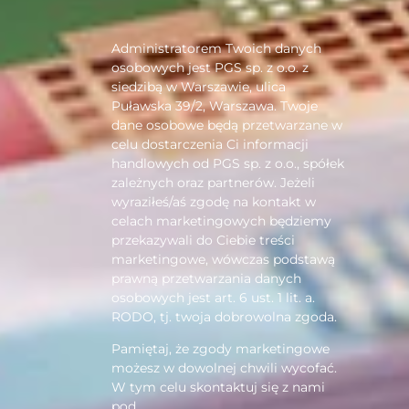
Administratorem Twoich danych
osobowych jest PGS sp. z o.o. z
siedzibą w Warszawie, ulica
Puławska 39/2, Warszawa. Twoje
dane osobowe będą przetwarzane w
celu dostarczenia Ci informacji
handlowych od PGS sp. z o.o., spółek
zależnych oraz partnerów. Jeżeli
wyraziłeś/aś zgodę na kontakt w
celach marketingowych będziemy
przekazywali do Ciebie treści
marketingowe, wówczas podstawą
prawną przetwarzania danych
osobowych jest art. 6 ust. 1 lit. a.
RODO, tj. twoja dobrowolna zgoda.
Pamiętaj, że zgody marketingowe
możesz w dowolnej chwili wycofać.
W tym celu skontaktuj się z nami
pod