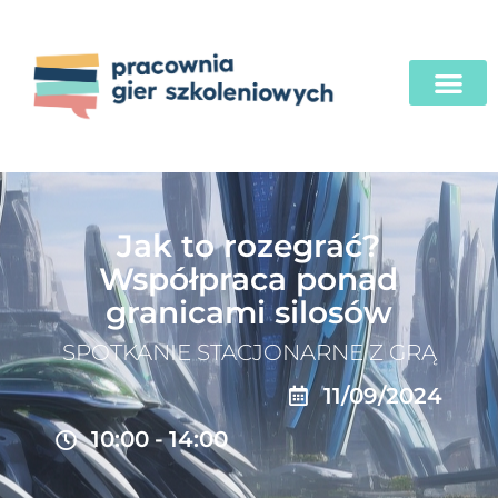
Jak to rozegrać?
Współpraca ponad
granicami silosów
SPOTKANIE STACJONARNE Z GRĄ
11/09/2024
10:00
-
14:00