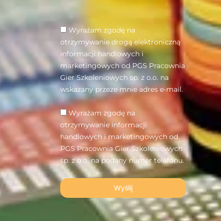
Wyrażam zgodę na
otrzymywanie drogą elektroniczną
informacji handlowych i
marketingowych od PGS Pracownia
Gier Szkoleniowych sp. z o.o. na
wskazany przeze mnie adres e-mail.
Wyrażam zgodę na
otrzymywanie informacji
handlowych i marketingowych od
PGS Pracownia Gier Szkoleniowych
sp. z o.o. na podany numer telefonu.
Wyślij