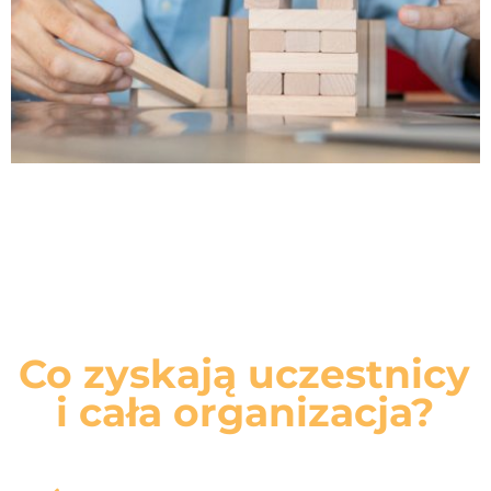
Warsztaty ODKRYJ SWÓJ POTENCJAŁ
Co zyskają uczestnicy
i cała organizacja?