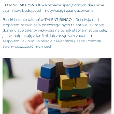
CO MNIE MOTYWUJE –
Poznanie specyficznych dla siebie
czynników budujących motywację i zaangażowanie.
Blaski i cienie talentów
TALENT BINGO –
Refleksja nad
stopniem rozwinięcia poszczególnych talentów, jak moje
dominujące talenty wpływają na to, jak stawiam sobie cele,
jak współpracuję z ludźmi, jak zarządzam zadaniami i
zespołem, jak buduję relacje z klientami (jasne i ciemne
strony poszczególnych cech).