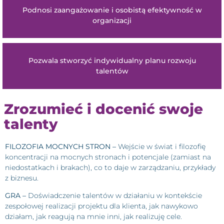
Podnosi zaangażowanie i osobistą efektywność w
organizacji
Pozwala stworzyć indywidualny planu rozwoju
talentów
Zrozumieć i docenić swoje
talenty
FILOZOFIA MOCNYCH STRON –
Wejście w świat i filozofię
koncentracji na mocnych stronach i potencjale (zamiast na
niedostatkach i brakach), co to daje w zarządzaniu, przykłady
z biznesu.
GRA –
Doświadczenie talentów w działaniu w kontekście
zespołowej realizacji projektu dla klienta, jak nawykowo
działam, jak reagują na mnie inni, jak realizuję cele.