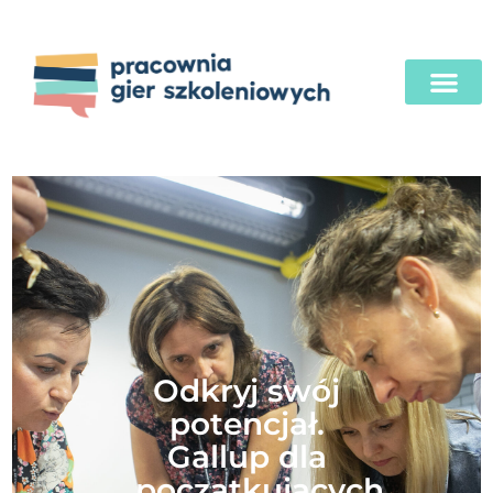
Odkryj swój
potencjał.
Gallup dla
początkujących.