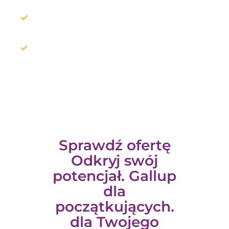
Gotowość do zawarcia „powerful partnerships”
w celu zwiększenia osobistej efektywności​​.
Odkryjecie co Was motywuje i co powoduje, że
angażujecie się w zadania i nowe projekty. ​
Sprawdź ofertę
Odkryj swój
potencjał. Gallup
dla
początkujących.
dla Twojego