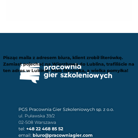
Pisząc maila z adresem biura, klient zrobił literówkę.
Zamiast pojechać na Wierzbową do Lublina, trafiliście na
ten adres w Lubinie. Mała literówka, a wielka pomyłka!
PGS Pracownia Gier Szkoleniowych sp. z o.o.
ul. Puławska 39/2
02-508 Warszawa
tel:
+48 22 468 85 52
email:
biuro@pracowniagier.com