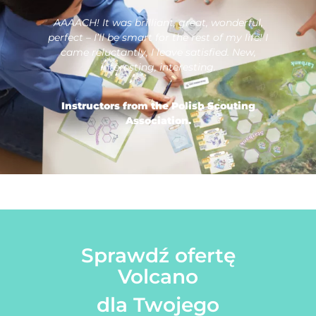
AAAACH! It was brilliant, great, wonderful,
perfect – I’ll be smart for the rest of my life! I
came reluctantly, I leave satisfied. New,
interesting, interesting.
Instructors from the Polish Scouting
Association.
Sprawdź ofertę
Volcano
dla Twojego