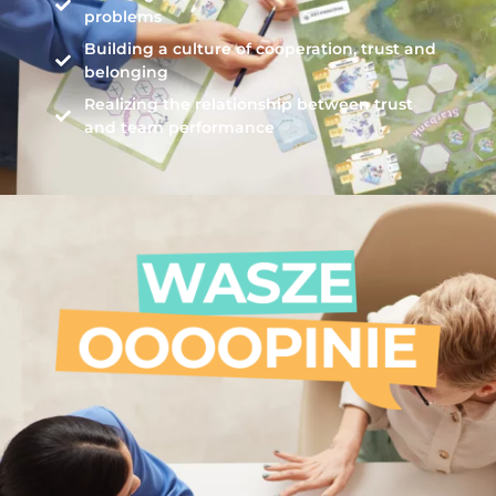
problems
Building a culture of cooperation, trust and
belonging
Realizing the relationship between trust
and team performance