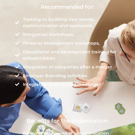
Recommended for:
Training in: building new teams,
communication and teamwork,
Integration workshops,
Personal development workshops,
Educational and development training for
schoolchildren
Integration of companies after a merger
Employer Branding activities
Integration and training meetings
Benefits for the organization:
Defining the causes of communication