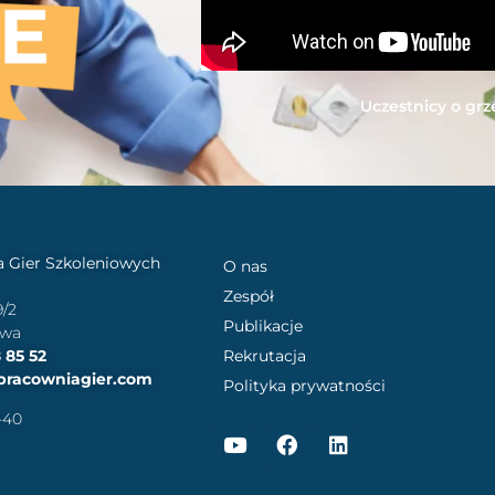
Uczestnicy o grz
 Gier Szkoleniowych
O nas
Zespół
9/2
Publikacje
awa
 85 52
Rekrutacja
pracowniagier.com
Polityka prywatności
-40