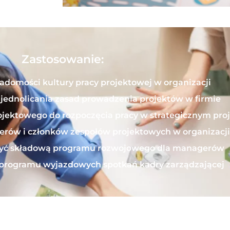
Zastosowanie:
adomości kultury pracy projektowej w organizacji
jednolicania zasad prowadzenia projektów w firmie
jektowego do rozpoczęcia pracy w strategicznym proj
derów i członków zespołów projektowych w organizacj
być składową programu rozwojowego dla managerów
programu wyjazdowych spotkań kadry zarządzającej