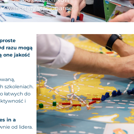
warsztaty stacjonarne
 proste
Od razu mogą
ą one jakość
owaną,
h szkoleniach.
wo łatwych do
ektywność i
s ​in a
nie od lidera.​