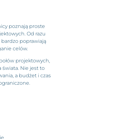
nicy poznają proste
jektowych. Od razu
k bardzo poprawiają
ganie celów.
espołów projektowych,
wiata. Nie jest to
ania, a budżet i czas
ograniczone.​
 ​