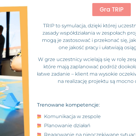
Gra TRIP
TRIP to symulacja, dzięki której uczest
zasady współdziałania w zespołach pro
mogą je zastosować i przekonać się, ja
one jakość pracy i ułatwiają osią
​W grze uczestnicy wcielają się w rolę z
które mają zaplanować podróż dookoła ś
łatwe zadanie – klient ma wysokie oczekiw
na realizację projektu są mocno 
Trenowane kompetencje:
Komunikacja w zespole ​
Planowanie działań ​
Reagowanie na nieoczekiwane sytuacje