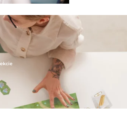
ekcie
i