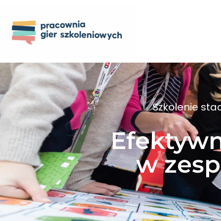
Szkolenie sta
Efektywn
w zesp