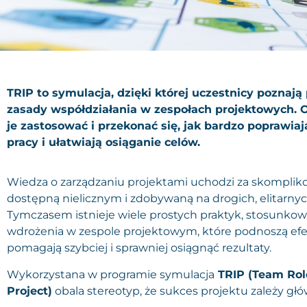
TRIP to symulacja, dzięki której uczestnicy poznają
zasady współdziałania w zespołach projektowych. 
je zastosować i przekonać się, jak bardzo poprawiaj
pracy i ułatwiają osiąganie celów.
Wiedza o zarządzaniu projektami uchodzi za skomplik
dostępną nielicznym i zdobywaną na drogich, elitarnyc
Tymczasem ​istnieje wiele prostych praktyk, stosunko
wdrożenia w zespole projektowym, które podnoszą ef
pomagają szybciej i sprawniej osiągnąć rezultaty.
Wykorzystana w programie symulacja
TRIP (Team Role
Project)
obala stereotyp, że sukces projektu zależy głów