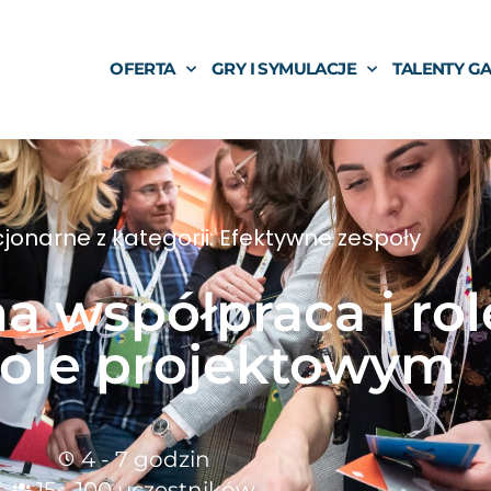
OFERTA
GRY I SYMULACJE
TALENTY G
cjonarne z kategorii: Efektywne zespoły
a współpraca i rol
ole projektowym
4 - 7 godzin
15 - 100 uczestników