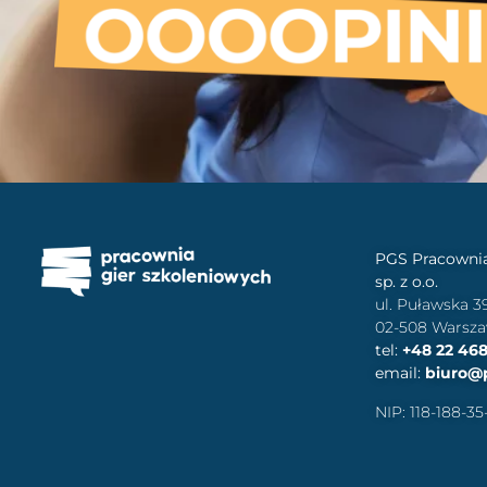
PGS Pracownia
sp. z o.o.
ul. Puławska 3
02-508 Warsz
tel:
+48 22 468
email:
biuro@
NIP: 118-188-35